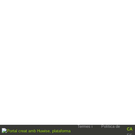
Termes i
Política de
CA