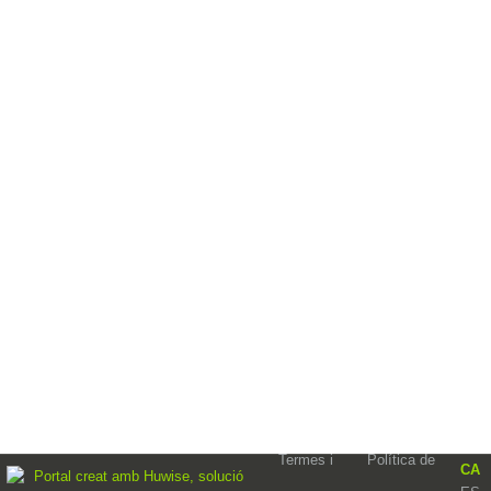
Termes i
Política de
CA