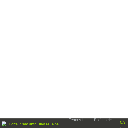
Termes i
Política de
CA