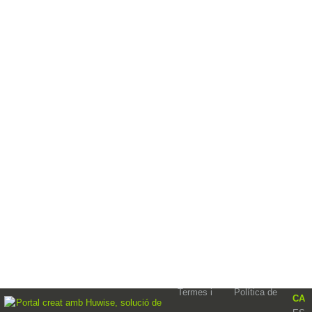
Termes i
Política de
CA