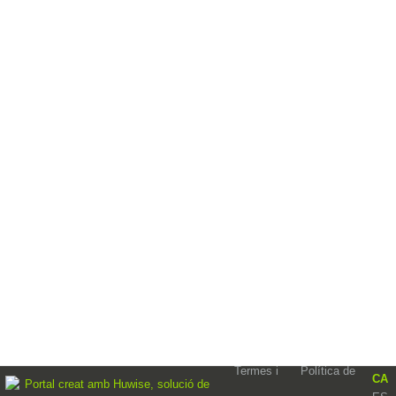
Termes i
Política de
CA